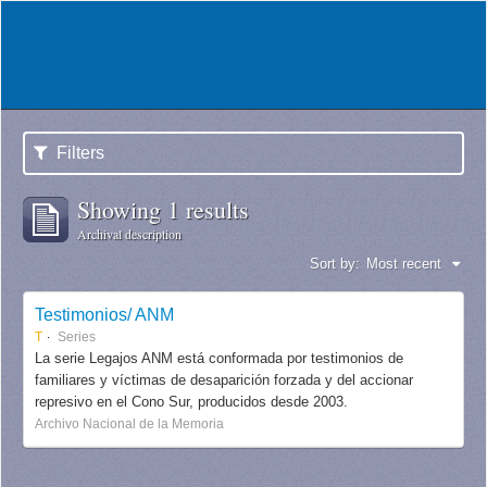
Filters
Showing 1 results
Archival description
Sort by:
Most recent
Testimonios/ ANM
T
Series
La serie Legajos ANM está conformada por testimonios de
familiares y víctimas de desaparición forzada y del accionar
represivo en el Cono Sur, producidos desde 2003.
Archivo Nacional de la Memoria