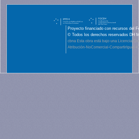
Proyecto financiado con recursos del F
© Todos los derechos reservados DH 
cbna
Esta obra está bajo una Licencia C
Atribución-NoComercial-CompartirIgual 4.0