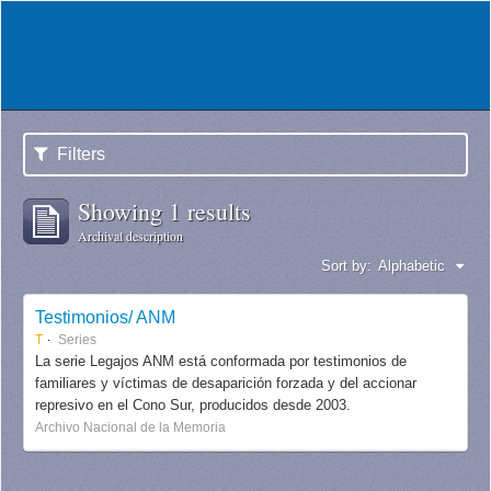
Filters
Showing 1 results
Archival description
Sort by:
Alphabetic
Testimonios/ ANM
T
Series
La serie Legajos ANM está conformada por testimonios de
familiares y víctimas de desaparición forzada y del accionar
represivo en el Cono Sur, producidos desde 2003.
Archivo Nacional de la Memoria