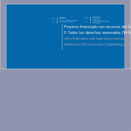
Proyecto financiado con recursos del F
© Todos los derechos reservados DH 
cbna
Esta obra está bajo una Licencia C
Atribución-NoComercial-CompartirIgual 4.0