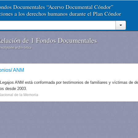
Fondos Documentales “Acervo Documental Cóndor”
aciones a los derechos humanos durante el Plan Cóndor
elación de 1 Fondos Documentales
scripción archivística
onios/ ANM
 Legajos ANM está conformada por testimonios de familiares y víctimas de des
dos desde 2003.
Nacional de la Memoria