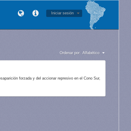
Iniciar sesión
Ordenar por:
Alfabético
aparición forzada y del accionar represivo en el Cono Sur,