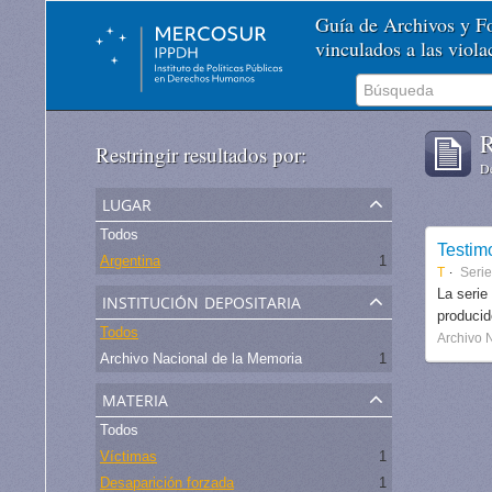
Guía de Archivos y 
vinculados a las viol
R
Restringir resultados por:
De
lugar
Todos
Testim
Argentina
1
T
Serie
institución depositaria
La serie
produci
Todos
Archivo 
Archivo Nacional de la Memoria
1
materia
Todos
Víctimas
1
Desaparición forzada
1