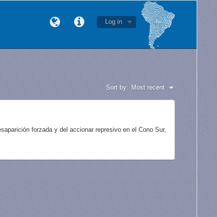
Log in
Sort by:
Most recent
aparición forzada y del accionar represivo en el Cono Sur,