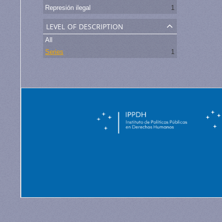
Represión ilegal
1
level of description
All
Series
1