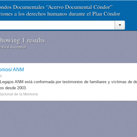
Fondos Documentales “Acervo Documental Cóndor”
aciones a los derechos humanos durante el Plan Cóndor
howing 1 results
chival description
onios/ ANM
es
 Legajos ANM está conformada por testimonios de familiares y víctimas de des
dos desde 2003.
Nacional de la Memoria