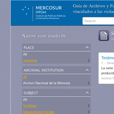
Guía de Archivos y 
vinculados a las viol
S
Narrow your results by:
Ar
place
All
Testim
Argentina
1
T
Seri
archival institution
La serie
produci
All
Archivo 
Archivo Nacional de la Memoria
1
subject
All
Víctimas
1
Desaparición forzada
1