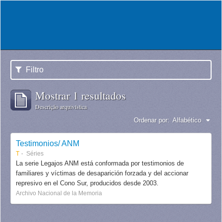
Filtro
Mostrar 1 resultados
Descrição arquivística
Ordenar por:
Alfabético
Testimonios/ ANM
T
Séries
La serie Legajos ANM está conformada por testimonios de
familiares y víctimas de desaparición forzada y del accionar
represivo en el Cono Sur, producidos desde 2003.
Archivo Nacional de la Memoria