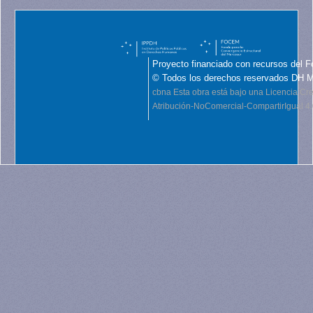
Proyecto financiado con recursos del F
© Todos los derechos reservados DH 
cbna
Esta obra está bajo una Licencia C
Atribución-NoComercial-CompartirIgual 4.0