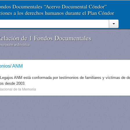
Fondos Documentales “Acervo Documental Cóndor”
aciones a los derechos humanos durante el Plan Cóndor
elación de 1 Fondos Documentales
scripción archivística
onios/ ANM
 Legajos ANM está conformada por testimonios de familiares y víctimas de des
dos desde 2003.
Nacional de la Memoria