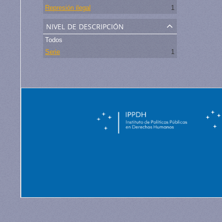
Represión ilegal
1
nivel de descripción
Todos
Serie
1