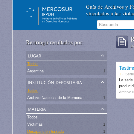
Guía de Archivos y 
vinculados a las viol
R
Restringir resultados por:
De
lugar
Todos
Testim
Argentina
1
T
Serie
institución depositaria
La serie
produci
Todos
Archivo 
Archivo Nacional de la Memoria
1
materia
Todos
Víctimas
1
Desaparición forzada
1