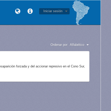
Iniciar sesión
Ordenar por:
Alfabético
aparición forzada y del accionar represivo en el Cono Sur,