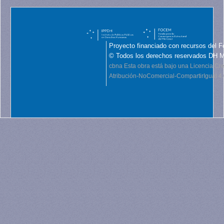
Proyecto financiado con recursos del F
© Todos los derechos reservados DH 
cbna
Esta obra está bajo una Licencia C
Atribución-NoComercial-CompartirIgual 4.0