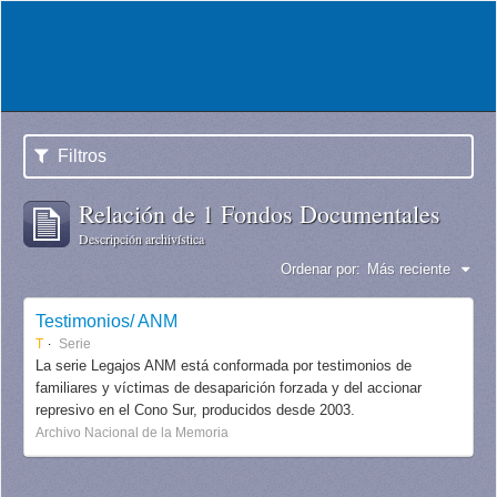
Filtros
Relación de 1 Fondos Documentales
Descripción archivística
Ordenar por:
Más reciente
Testimonios/ ANM
T
Serie
La serie Legajos ANM está conformada por testimonios de
familiares y víctimas de desaparición forzada y del accionar
represivo en el Cono Sur, producidos desde 2003.
Archivo Nacional de la Memoria