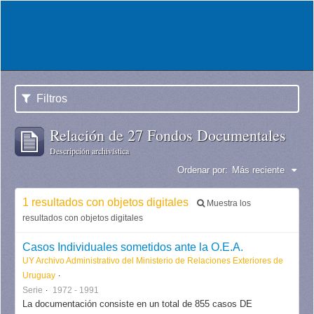
Filtros
Relación de 27 Fondos Documentales
Descripción archivística
Ordenar por:
Más reciente
1 resultados con objetos digitales
Muestra los
resultados con objetos digitales
Casos Individuales sometidos ante la O.E.A.
UY Archivo Administrativo del Ministerio de Relaciones Exteriores de
Uruguay
Serie
1972 - 1991
La documentación consiste en un total de 855 casos DE