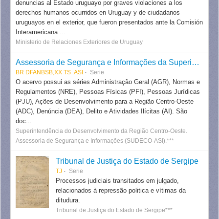
denuncias al Estado uruguayo por graves violaciones a los
derechos humanos ocurridos en Uruguay y de ciudadanos
uruguayos en el exterior, que fueron presentados ante la Comisión
Interamericana ...
Ministerio de Relaciones Exteriores de Uruguay
Assessoria de Segurança e Informações da Superintendência do Desenvolvimento da Região Centro-Oeste
BR DFANBSB,XX TS .ASI
Serie
O acervo possui as séries Administração Geral (AGR), Normas e
Regulamentos (NRE), Pessoas Físicas (PFI), Pessoas Jurídicas
(PJU), Ações de Desenvolvimento para a Região Centro-Oeste
(ADC), Denúncia (DEA), Delito e Atividades Ilícitas (AI). São
doc...
Superintendência do Desenvolvimento da Região Centro-Oeste.
Assessoria de Segurança e Informações (SUDECO-ASI).***
Tribunal de Justiça do Estado de Sergipe
TJ
Serie
Processos judiciais transitados em julgado,
relacionados à repressão politica e vítimas da
ditudura.
Tribunal de Justiça do Estado de Sergipe***