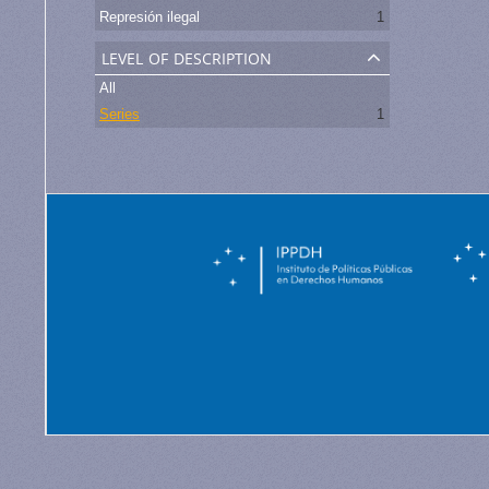
Represión ilegal
1
level of description
All
Series
1