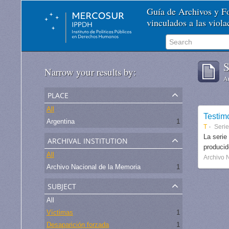
Guía de Archivos y 
vinculados a las viol
S
Narrow your results by:
Ar
place
All
Testim
Argentina
1
T
Seri
archival institution
La serie
produci
All
Archivo 
Archivo Nacional de la Memoria
1
subject
All
Víctimas
1
Desaparición forzada
1