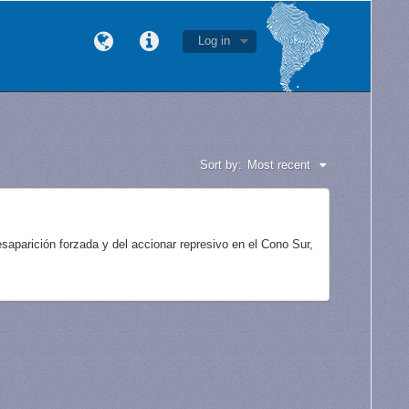
Log in
Sort by:
Most recent
aparición forzada y del accionar represivo en el Cono Sur,