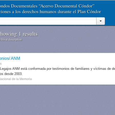
Fondos Documentales “Acervo Documental Cóndor”
aciones a los derechos humanos durante el Plan Cóndor
howing 1 results
chival description
onios/ ANM
es
 Legajos ANM está conformada por testimonios de familiares y víctimas de des
dos desde 2003.
Nacional de la Memoria