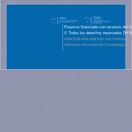
Proyecto financiado con recursos del F
© Todos los derechos reservados DH 
cbna
Esta obra está bajo una Licencia C
Atribución-NoComercial-CompartirIgual 4.0