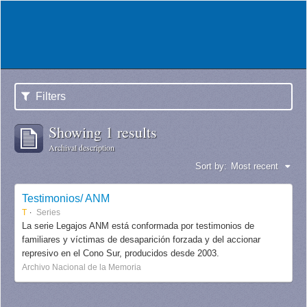
Filters
Showing 1 results
Archival description
Sort by:
Most recent
Testimonios/ ANM
T
Series
La serie Legajos ANM está conformada por testimonios de
familiares y víctimas de desaparición forzada y del accionar
represivo en el Cono Sur, producidos desde 2003.
Archivo Nacional de la Memoria