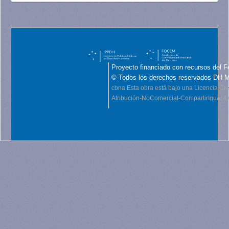
Proyecto financiado con recursos del F
© Todos los derechos reservados DH 
cbna
Esta obra está bajo una Licencia C
Atribución-NoComercial-CompartirIgual 4.0