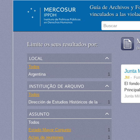
Guía de Archivos y 
vinculados a las viol
M
Limite os seus resultados por:
De
local
Todos
Junta M
Argentina
1
JM
Fu
instituição de arquivo
El fondo
Principa
Todos
Junta Mil
Dirección de Estudios Históricos de la Fuerza Aérea
1
assunto
Todos
Estado Mayor Conjunto
1
Actas de reuniones
1