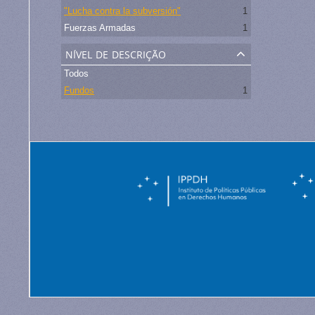
"Lucha contra la subversión"
1
Fuerzas Armadas
1
nível de descrição
Todos
Fundos
1