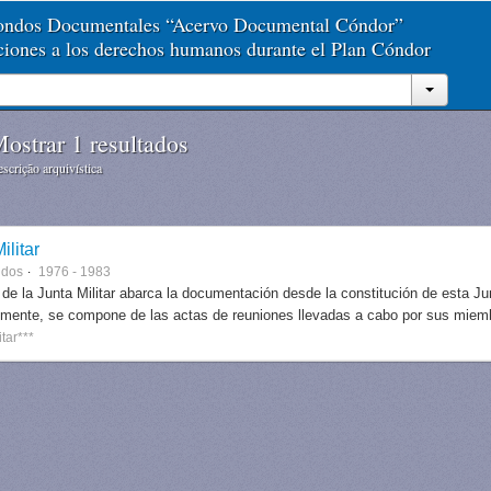
Fondos Documentales “Acervo Documental Cóndor”
aciones a los derechos humanos durante el Plan Cóndor
ostrar 1 resultados
scrição arquivística
ilitar
ndos
1976 - 1983
 de la Junta Militar abarca la documentación desde la constitución de esta J
lmente, se compone de las actas de reuniones llevadas a cabo por sus miem
itar***