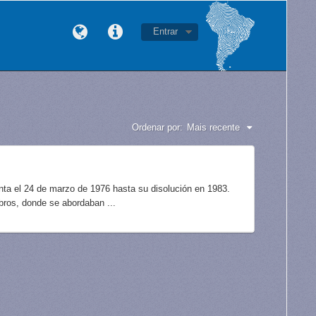
Entrar
Ordenar por:
Mais recente
unta el 24 de marzo de 1976 hasta su disolución en 1983.
bros, donde se abordaban ...