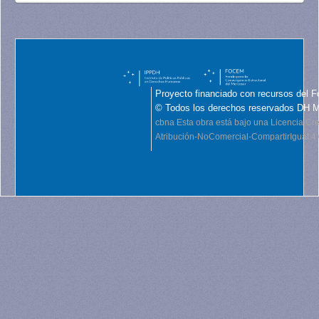
Proyecto financiado con recursos del F
© Todos los derechos reservados DH 
cbna
Esta obra está bajo una Licencia C
Atribución-NoComercial-CompartirIgual 4.0