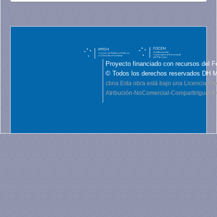
Proyecto financiado con recursos del F
© Todos los derechos reservados DH 
cbna
Esta obra está bajo una Licencia C
Atribución-NoComercial-CompartirIgual 4.0