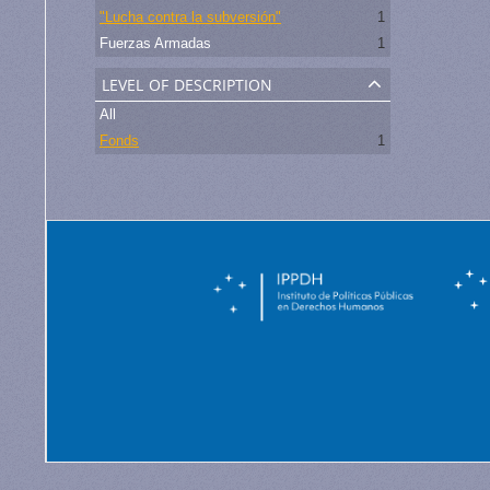
"Lucha contra la subversión"
1
Fuerzas Armadas
1
level of description
All
Fonds
1