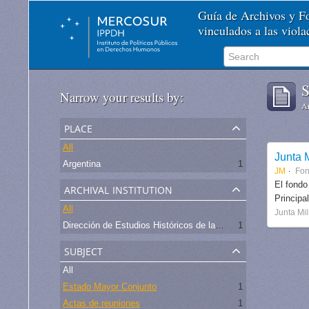
Guía de Archivos y 
vinculados a las viol
S
Narrow your results by:
Ar
place
All
Junta M
Argentina
1
JM
Fo
archival institution
El fondo
Principa
All
Junta Mil
Dirección de Estudios Históricos de la Fuerza Aérea
1
subject
All
Estado Mayor Conjunto
1
Actas de reuniones
1