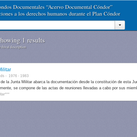
Fondos Documentales “Acervo Documental Cóndor”
aciones a los derechos humanos durante el Plan Cóndor
howing 1 results
chival description
ilitar
nds
1976 - 1983
 de la Junta Militar abarca la documentación desde la constitución de esta J
lmente, se compone de las actas de reuniones llevadas a cabo por sus miem
itar***