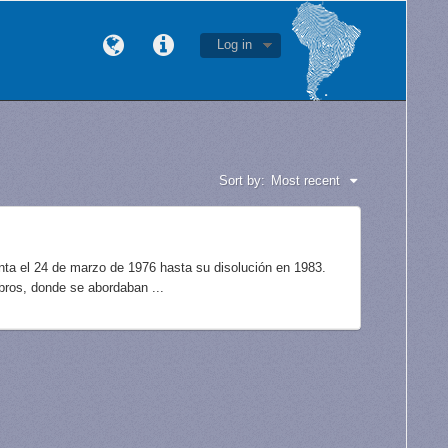
Log in
Sort by:
Most recent
unta el 24 de marzo de 1976 hasta su disolución en 1983.
bros, donde se abordaban ...