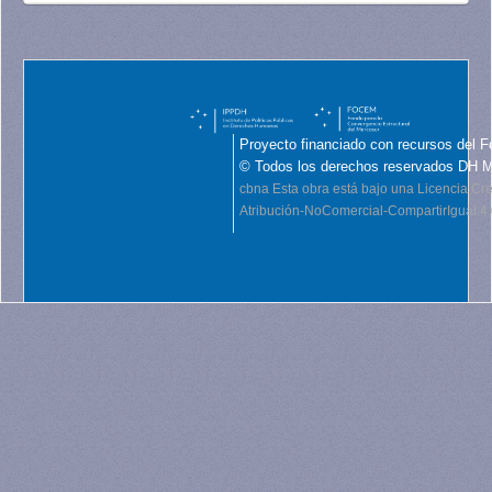
Proyecto financiado con recursos del F
© Todos los derechos reservados DH 
cbna
Esta obra está bajo una Licencia C
Atribución-NoComercial-CompartirIgual 4.0