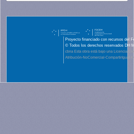
Proyecto financiado con recursos del F
© Todos los derechos reservados DH 
cbna
Esta obra está bajo una Licencia C
Atribución-NoComercial-CompartirIgual 4.0