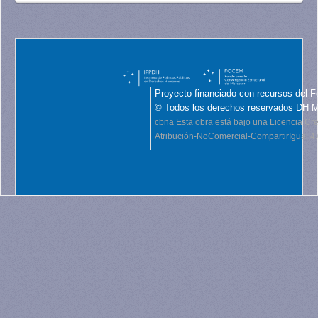
Proyecto financiado con recursos del F
© Todos los derechos reservados DH 
cbna
Esta obra está bajo una Licencia C
Atribución-NoComercial-CompartirIgual 4.0