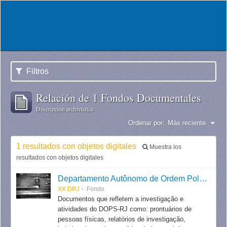
Filtros
Relación de 1 Fondos Documentales
Descripción archivística
Ordenar por:
Más reciente
1 resultados con objetos digitales
Muestra los
resultados con objetos digitales
Departamento Autônomo de Ordem Política e Social do Estado do Rio de Janeiro
XX DRJ
Fondo
Documentos que refletem a investigação e
atividades do DOPS-RJ como: prontuários de
pessoas físicas, relatórios de investigação,