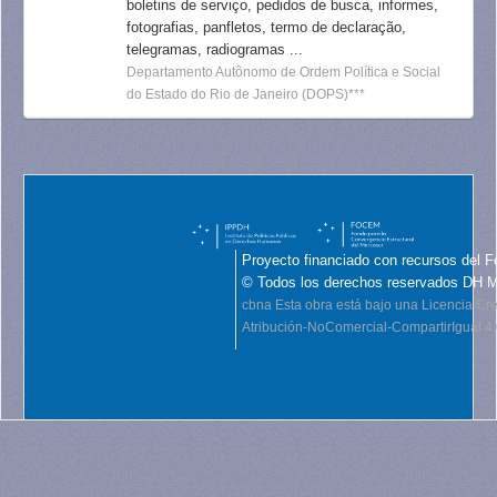
boletins de serviço, pedidos de busca, informes,
fotografias, panfletos, termo de declaração,
telegramas, radiogramas ...
Departamento Autônomo de Ordem Política e Social
do Estado do Rio de Janeiro (DOPS)***
Proyecto financiado con recursos del F
© Todos los derechos reservados DH 
cbna
Esta obra está bajo una Licencia C
Atribución-NoComercial-CompartirIgual 4.0