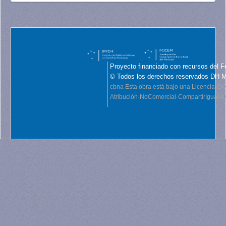
Proyecto financiado con recursos del F
© Todos los derechos reservados DH 
cbna
Esta obra está bajo una Licencia C
Atribución-NoComercial-CompartirIgual 4.0