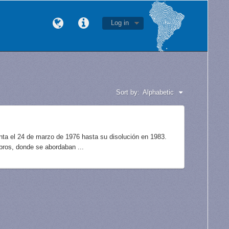
Log in
Sort by:
Alphabetic
unta el 24 de marzo de 1976 hasta su disolución en 1983.
bros, donde se abordaban ...