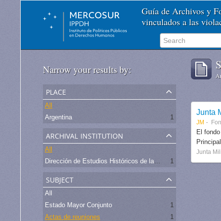
Guía de Archivos y 
vinculados a las viol
S
Narrow your results by:
Ar
place
All
Junta M
Argentina
1
JM
Fo
archival institution
El fondo
Principa
All
Junta Mil
Dirección de Estudios Históricos de la Fuerza Aérea
1
subject
All
Estado Mayor Conjunto
1
Actas de reuniones
1