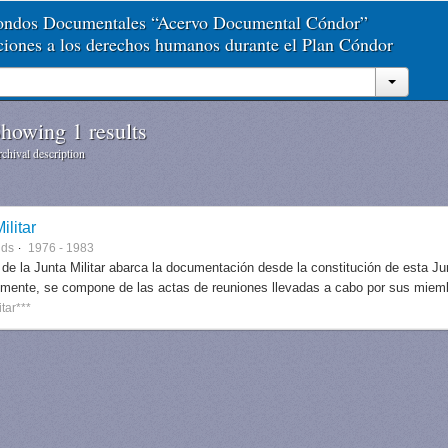
Fondos Documentales “Acervo Documental Cóndor”
aciones a los derechos humanos durante el Plan Cóndor
howing 1 results
chival description
ilitar
nds
1976 - 1983
 de la Junta Militar abarca la documentación desde la constitución de esta J
lmente, se compone de las actas de reuniones llevadas a cabo por sus miem
itar***