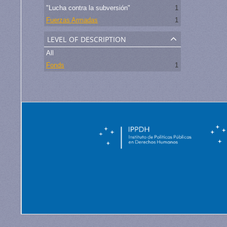
"Lucha contra la subversión"
1
Fuerzas Armadas
1
level of description
All
Fonds
1