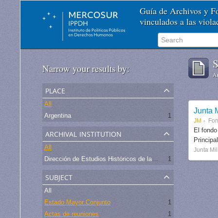
Guía de Archivos y 
vinculados a las viol
S
Narrow your results by:
Ar
place
All
Junta M
Argentina
1
JM
Fo
archival institution
El fondo
Principa
All
Junta Mil
Dirección de Estudios Históricos de la Fuerza Aérea
1
subject
All
Estado Mayor Conjunto
1
Actas de reuniones
1