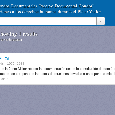
Fondos Documentales “Acervo Documental Cóndor”
aciones a los derechos humanos durante el Plan Cóndor
howing 1 results
chival description
ilitar
nds
1976 - 1983
 de la Junta Militar abarca la documentación desde la constitución de esta J
lmente, se compone de las actas de reuniones llevadas a cabo por sus miem
itar***