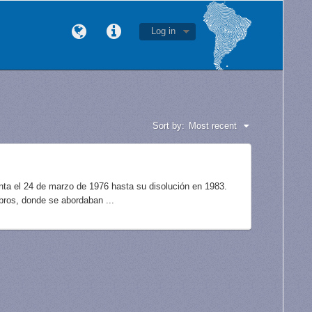
Log in
Sort by:
Most recent
unta el 24 de marzo de 1976 hasta su disolución en 1983.
bros, donde se abordaban ...