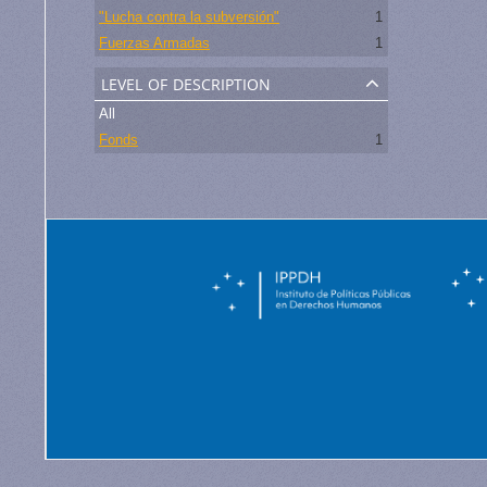
"Lucha contra la subversión"
1
Fuerzas Armadas
1
level of description
All
Fonds
1