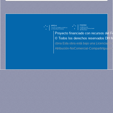
Proyecto financiado con recursos del F
© Todos los derechos reservados DH 
cbna
Esta obra está bajo una Licencia C
Atribución-NoComercial-CompartirIgual 4.0