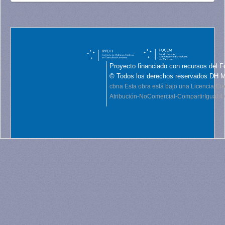
Proyecto financiado con recursos del F
© Todos los derechos reservados DH 
cbna
Esta obra está bajo una Licencia C
Atribución-NoComercial-CompartirIgual 4.0