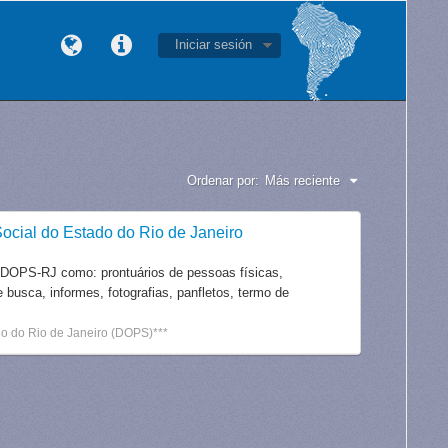
Iniciar sesión
Ordenar por:
Más reciente
ocial do Estado do Rio de Janeiro
 DOPS-RJ como: prontuários de pessoas físicas,
e busca, informes, fotografias, panfletos, termo de
o do Rio de Janeiro (DOPS)***