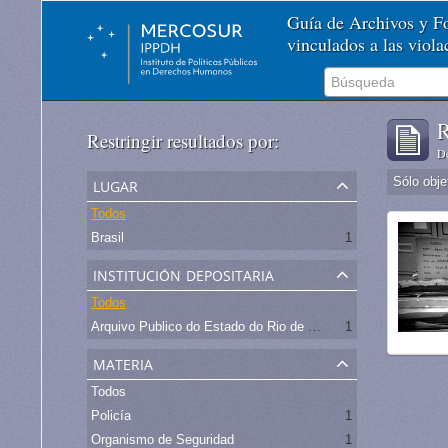
Guía de Archivos y 
vinculados a las viol
R
Restringir resultados por:
De
lugar
Sólo obje
Todos
Brasil
1
institución depositaria
Todos
Arquivo Publico do Estado do Rio de Janeiro -
1
materia
Todos
Policía
1
Organismo de Seguridad
1