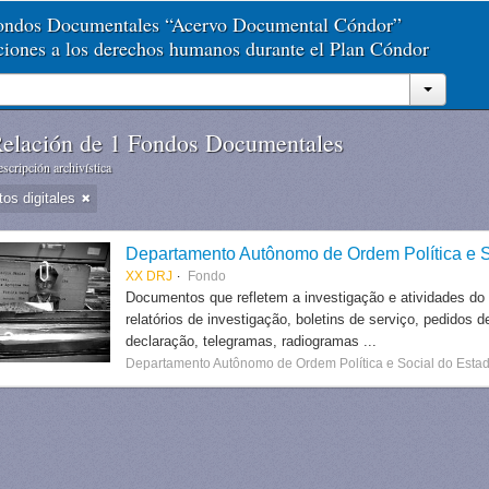
Fondos Documentales “Acervo Documental Cóndor”
aciones a los derechos humanos durante el Plan Cóndor
elación de 1 Fondos Documentales
scripción archivística
tos digitales
Departamento Autônomo de Ordem Política e S
XX DRJ
Fondo
Documentos que refletem a investigação e atividades do
relatórios de investigação, boletins de serviço, pedidos d
declaração, telegramas, radiogramas ...
Departamento Autônomo de Ordem Política e Social do Estad