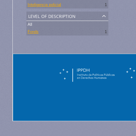
Inteligencia policial
1
level of description
All
Fonds
1