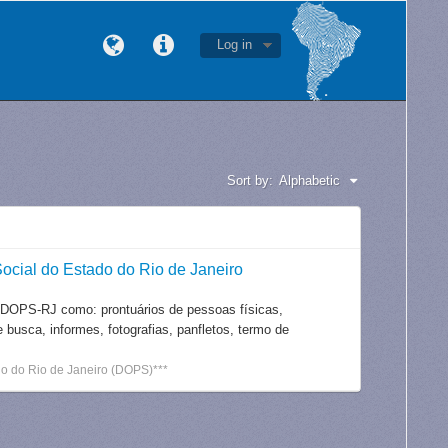
Log in
Sort by:
Alphabetic
ocial do Estado do Rio de Janeiro
 DOPS-RJ como: prontuários de pessoas físicas,
e busca, informes, fotografias, panfletos, termo de
o do Rio de Janeiro (DOPS)***