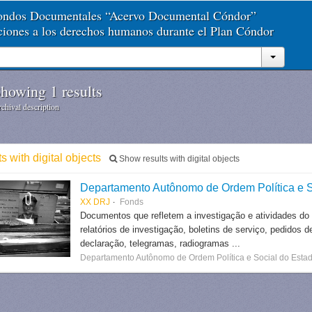
Fondos Documentales “Acervo Documental Cóndor”
aciones a los derechos humanos durante el Plan Cóndor
howing 1 results
chival description
ts with digital objects
Show results with digital objects
Departamento Autônomo de Ordem Política e S
XX DRJ
Fonds
Documentos que refletem a investigação e atividades do
relatórios de investigação, boletins de serviço, pedidos d
declaração, telegramas, radiogramas ...
Departamento Autônomo de Ordem Política e Social do Estad