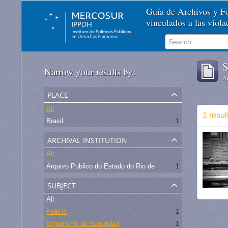
Guía de Archivos y 
vinculados a las viol
S
Narrow your results by:
Ar
place
All
1 resul
Brasil
1
archival institution
All
Arquivo Publico do Estado do Rio de Janeiro -
1
subject
All
Policía
1
Organismo de Seguridad
1