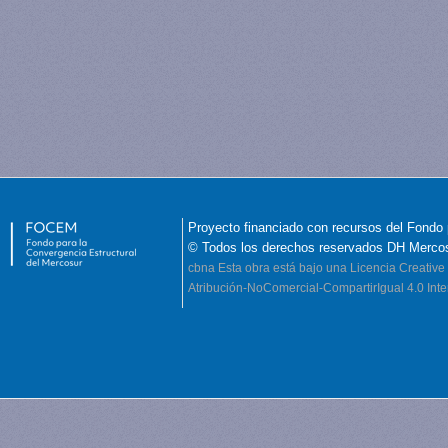
Proyecto financiado con recursos del Fondo 
© Todos los derechos reservados DH Merco
cbna
Esta obra está bajo una Licencia Creati
Atribución-NoComercial-CompartirIgual 4.0 Inte