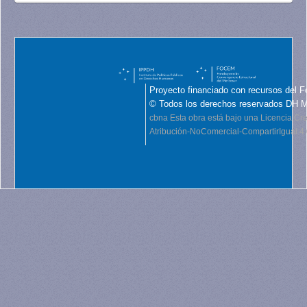
Proyecto financiado con recursos del F
© Todos los derechos reservados DH 
cbna
Esta obra está bajo una Licencia C
Atribución-NoComercial-CompartirIgual 4.0