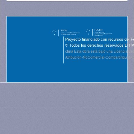
Proyecto financiado con recursos del F
© Todos los derechos reservados DH 
cbna
Esta obra está bajo una Licencia C
Atribución-NoComercial-CompartirIgual 4.0