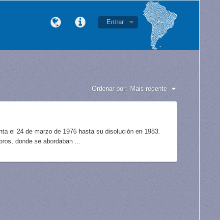
Entrar
Ordenar por:
Mais recente
unta el 24 de marzo de 1976 hasta su disolución en 1983.
bros, donde se abordaban ...