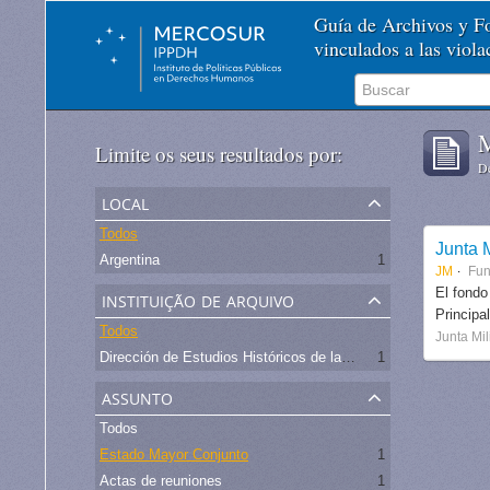
Guía de Archivos y 
vinculados a las viol
M
Limite os seus resultados por:
De
local
Todos
Junta M
Argentina
1
JM
Fu
instituição de arquivo
El fondo
Principa
Todos
Junta Mil
Dirección de Estudios Históricos de la Fuerza Aérea
1
assunto
Todos
Estado Mayor Conjunto
1
Actas de reuniones
1