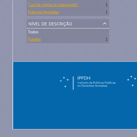
"Lucha contra la subversión"
1
Fuerzas Armadas
1
nível de descrição
Todos
Fundos
1