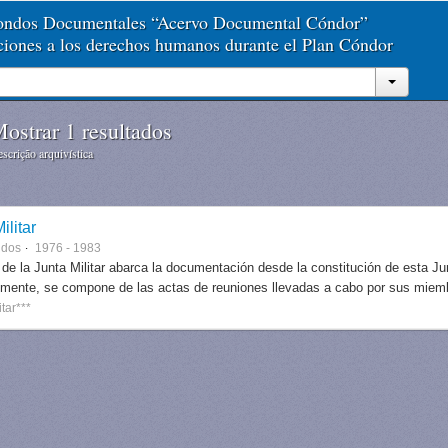
Fondos Documentales “Acervo Documental Cóndor”
aciones a los derechos humanos durante el Plan Cóndor
ostrar 1 resultados
scrição arquivística
ilitar
ndos
1976 - 1983
 de la Junta Militar abarca la documentación desde la constitución de esta J
lmente, se compone de las actas de reuniones llevadas a cabo por sus miem
itar***