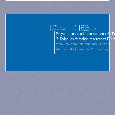
Proyecto financiado con recursos del F
© Todos los derechos reservados DH 
cbna
Esta obra está bajo una Licencia C
Atribución-NoComercial-CompartirIgual 4.0