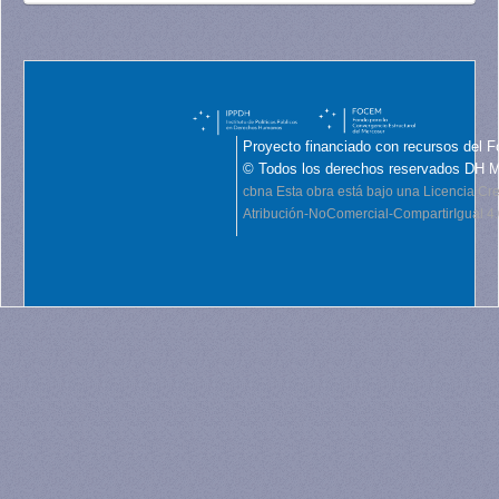
Proyecto financiado con recursos del F
© Todos los derechos reservados DH 
cbna
Esta obra está bajo una Licencia C
Atribución-NoComercial-CompartirIgual 4.0