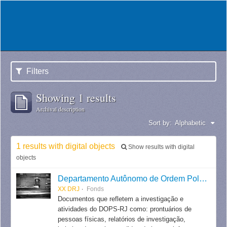
Filters
Showing 1 results
Archival description
Sort by:
Alphabetic
1 results with digital objects
Show results with digital
objects
Departamento Autônomo de Ordem Política e Social do Estado do Rio de Janeiro
XX DRJ
Fonds
Documentos que refletem a investigação e
atividades do DOPS-RJ como: prontuários de
pessoas físicas, relatórios de investigação,