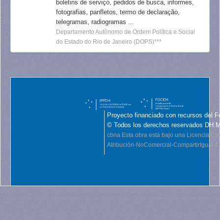
boletins de serviço, pedidos de busca, informes,
fotografias, panfletos, termo de declaração,
telegramas, radiogramas ...
Departamento Autônomo de Ordem Política e Social
do Estado do Rio de Janeiro (DOPS)***
Proyecto financiado con recursos del F
© Todos los derechos reservados DH 
cbna
Esta obra está bajo una Licencia C
Atribución-NoComercial-CompartirIgual 4.0