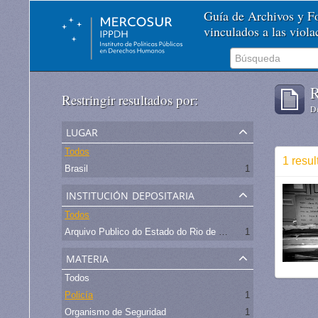
Guía de Archivos y 
vinculados a las viol
R
Restringir resultados por:
De
lugar
Todos
1 resul
Brasil
1
institución depositaria
Todos
Arquivo Publico do Estado do Rio de Janeiro -
1
materia
Todos
Policía
1
Organismo de Seguridad
1