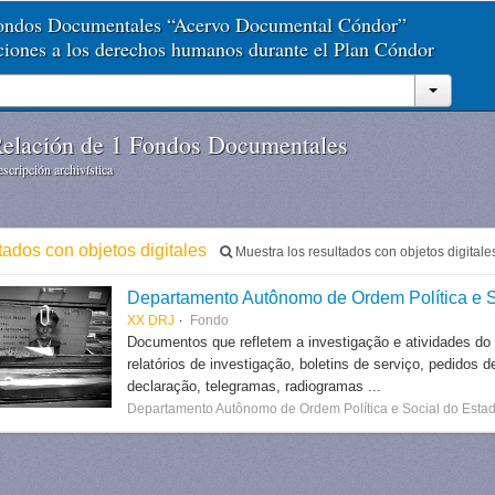
Fondos Documentales “Acervo Documental Cóndor”
aciones a los derechos humanos durante el Plan Cóndor
elación de 1 Fondos Documentales
scripción archivística
tados con objetos digitales
Muestra los resultados con objetos digitale
Departamento Autônomo de Ordem Política e S
XX DRJ
Fondo
Documentos que refletem a investigação e atividades do
relatórios de investigação, boletins de serviço, pedidos d
declaração, telegramas, radiogramas ...
Departamento Autônomo de Ordem Política e Social do Estad