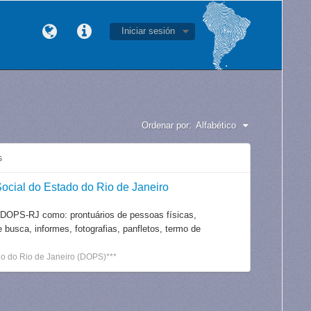
Iniciar sesión
Ordenar por:
Alfabético
s
ocial do Estado do Rio de Janeiro
 DOPS-RJ como: prontuários de pessoas físicas,
e busca, informes, fotografias, panfletos, termo de
o do Rio de Janeiro (DOPS)***