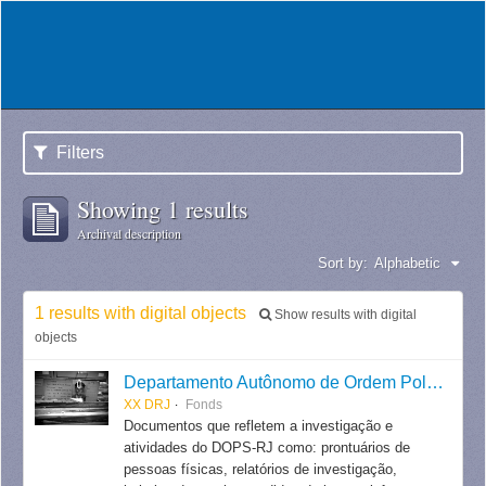
Filters
Showing 1 results
Archival description
Sort by:
Alphabetic
1 results with digital objects
Show results with digital
objects
Departamento Autônomo de Ordem Política e Social do Estado do Rio de Janeiro
XX DRJ
Fonds
Documentos que refletem a investigação e
atividades do DOPS-RJ como: prontuários de
pessoas físicas, relatórios de investigação,