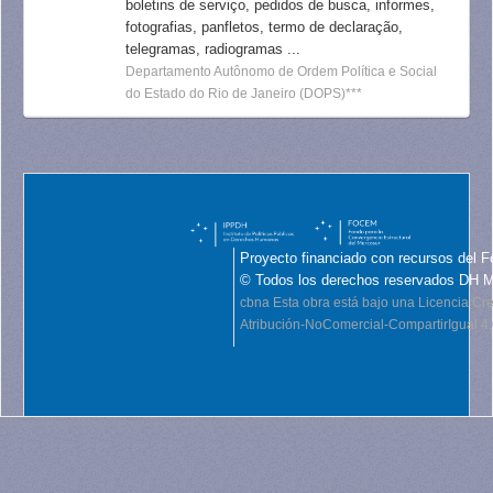
boletins de serviço, pedidos de busca, informes,
fotografias, panfletos, termo de declaração,
telegramas, radiogramas ...
Departamento Autônomo de Ordem Política e Social
do Estado do Rio de Janeiro (DOPS)***
Proyecto financiado con recursos del F
© Todos los derechos reservados DH 
cbna
Esta obra está bajo una Licencia C
Atribución-NoComercial-CompartirIgual 4.0