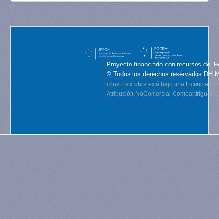
Proyecto financiado con recursos del F
© Todos los derechos reservados DH 
cbna
Esta obra está bajo una Licencia C
Atribución-NoComercial-CompartirIgual 4.0