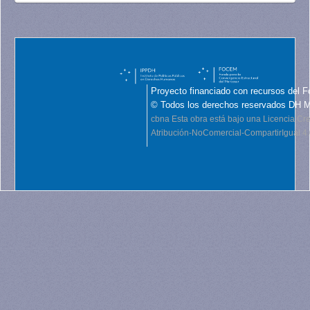
Proyecto financiado con recursos del F
© Todos los derechos reservados DH 
cbna
Esta obra está bajo una Licencia C
Atribución-NoComercial-CompartirIgual 4.0