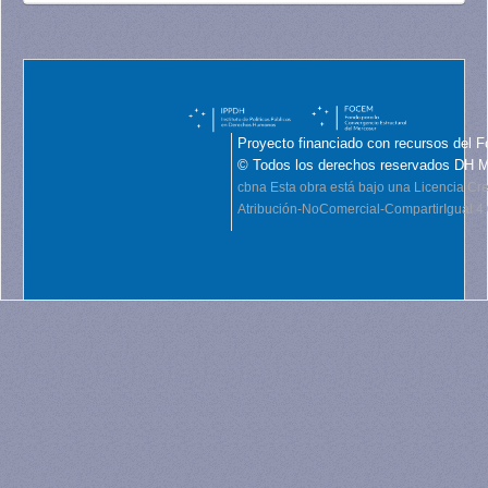
Proyecto financiado con recursos del F
© Todos los derechos reservados DH 
cbna
Esta obra está bajo una Licencia C
Atribución-NoComercial-CompartirIgual 4.0