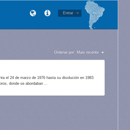
Entrar
Ordenar por:
Mais recente
unta el 24 de marzo de 1976 hasta su disolución en 1983.
bros, donde se abordaban ...