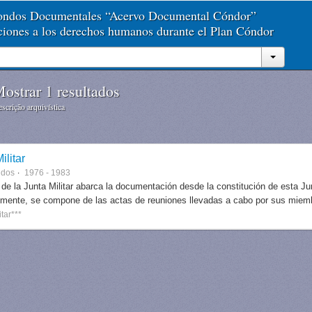
Fondos Documentales “Acervo Documental Cóndor”
aciones a los derechos humanos durante el Plan Cóndor
ostrar 1 resultados
scrição arquivística
ilitar
ndos
1976 - 1983
 de la Junta Militar abarca la documentación desde la constitución de esta J
lmente, se compone de las actas de reuniones llevadas a cabo por sus miem
itar***