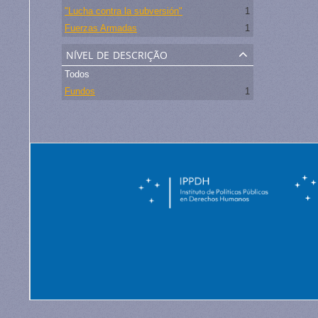
"Lucha contra la subversión"
1
Fuerzas Armadas
1
nível de descrição
Todos
Fundos
1