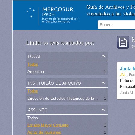
Guía de Archivos y 
vinculados a las viol
M
Limite os seus resultados por:
De
local
Todos
Junta M
Argentina
1
JM
Fu
instituição de arquivo
El fondo
Principa
Todos
Junta Mil
Dirección de Estudios Históricos de la Fuerza Aérea
1
assunto
Todos
Estado Mayor Conjunto
1
Actas de reuniones
1