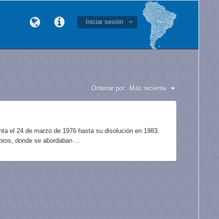
Iniciar sesión
Ordenar por:
Más reciente
unta el 24 de marzo de 1976 hasta su disolución en 1983.
bros, donde se abordaban ...