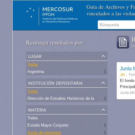
Guía de Archivos y 
vinculados a las viol
R
Restringir resultados por:
De
lugar
Todos
Junta M
Argentina
1
JM
Fo
institución depositaria
El fondo
Principa
Todos
Junta Mil
Dirección de Estudios Históricos de la Fuerza Aérea
1
materia
Todos
Estado Mayor Conjunto
1
Actas de reuniones
1