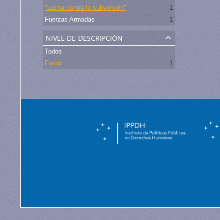
"Lucha contra la subversión"
1
Fuerzas Armadas
1
nivel de descripción
Todos
Fondo
1