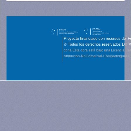
Proyecto financiado con recursos del F
© Todos los derechos reservados DH 
cbna
Esta obra está bajo una Licencia C
Atribución-NoComercial-CompartirIgual 4.0