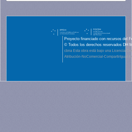
Proyecto financiado con recursos del F
© Todos los derechos reservados DH 
cbna
Esta obra está bajo una Licencia C
Atribución-NoComercial-CompartirIgual 4.0