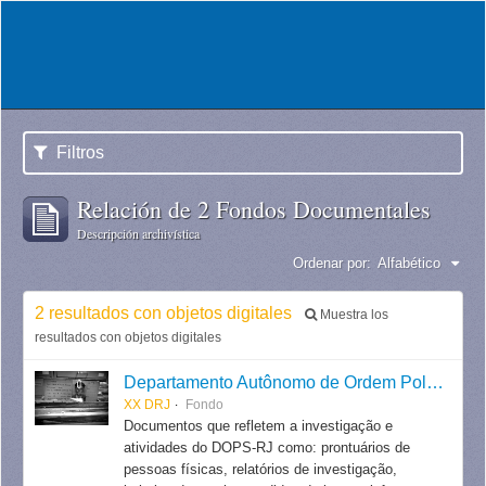
Filtros
Relación de 2 Fondos Documentales
Descripción archivística
Ordenar por:
Alfabético
2 resultados con objetos digitales
Muestra los
resultados con objetos digitales
Departamento Autônomo de Ordem Política e Social do Estado do Rio de Janeiro
XX DRJ
Fondo
Documentos que refletem a investigação e
atividades do DOPS-RJ como: prontuários de
pessoas físicas, relatórios de investigação,