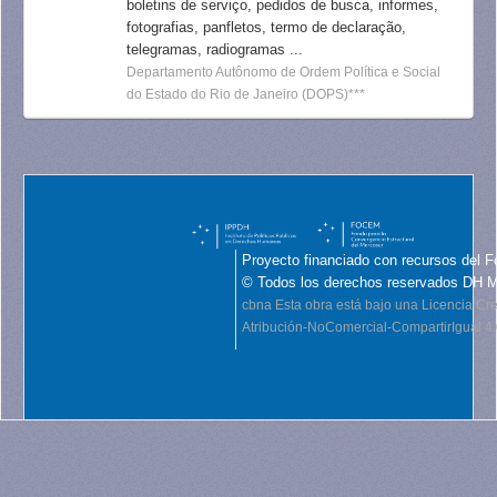
boletins de serviço, pedidos de busca, informes,
fotografias, panfletos, termo de declaração,
telegramas, radiogramas ...
Departamento Autônomo de Ordem Política e Social
do Estado do Rio de Janeiro (DOPS)***
Proyecto financiado con recursos del F
© Todos los derechos reservados DH 
cbna
Esta obra está bajo una Licencia C
Atribución-NoComercial-CompartirIgual 4.0