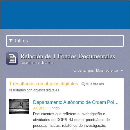
Filtros
Relación de 1 Fondos Documentales
Descripción archivística
Ordenar por:
Más reciente
1 resultados con objetos digitales
Muestra los
resultados con objetos digitales
Departamento Autônomo de Ordem Política e Social do Estado do Rio de Janeiro
XX DRJ
Fondo
Documentos que refletem a investigação e
atividades do DOPS-RJ como: prontuários de
pessoas físicas, relatórios de investigação,