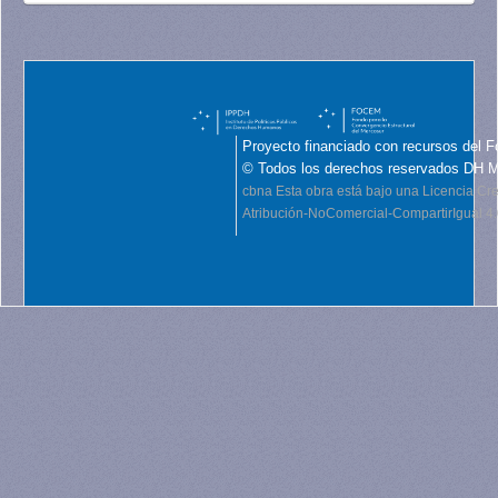
Proyecto financiado con recursos del F
© Todos los derechos reservados DH 
cbna
Esta obra está bajo una Licencia C
Atribución-NoComercial-CompartirIgual 4.0