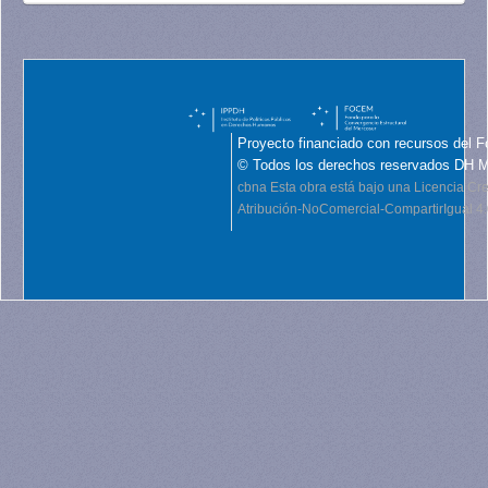
Proyecto financiado con recursos del F
© Todos los derechos reservados DH 
cbna
Esta obra está bajo una Licencia C
Atribución-NoComercial-CompartirIgual 4.0