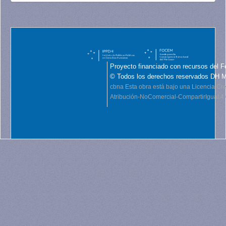
Proyecto financiado con recursos del F
© Todos los derechos reservados DH 
cbna
Esta obra está bajo una Licencia C
Atribución-NoComercial-CompartirIgual 4.0