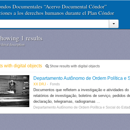
Fondos Documentales “Acervo Documental Cóndor”
aciones a los derechos humanos durante el Plan Cóndor
howing 1 results
chival description
ts with digital objects
Show results with digital objects
Departamento Autônomo de Ordem Política e S
XX DRJ
Fonds
Documentos que refletem a investigação e atividades do
relatórios de investigação, boletins de serviço, pedidos d
declaração, telegramas, radiogramas ...
Departamento Autônomo de Ordem Política e Social do Estad