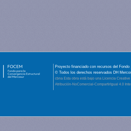
Proyecto financiado con recursos del Fondo 
© Todos los derechos reservados DH Merco
cbna
Esta obra está bajo una Licencia Creati
Atribución-NoComercial-CompartirIgual 4.0 Inte