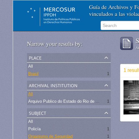
Guía de Archivos y 
vinculados a las viol
S
Narrow your results by:
Ar
place
All
1 resul
Brasil
1
archival institution
All
Arquivo Publico do Estado do Rio de Janeiro -
1
subject
All
Policía
1
Organismo de Seguridad
1