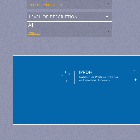
Inteligencia policial
1
level of description
All
Fonds
1