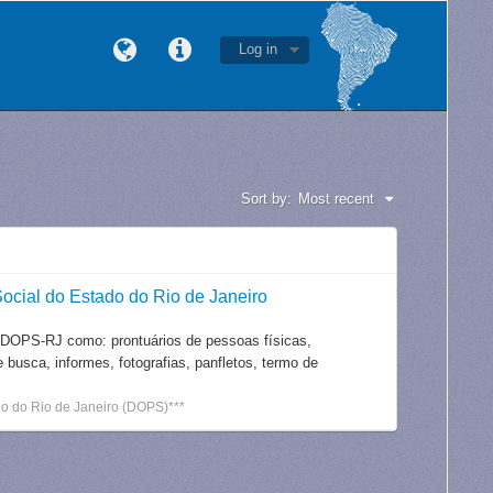
Log in
Sort by:
Most recent
ocial do Estado do Rio de Janeiro
 DOPS-RJ como: prontuários de pessoas físicas,
e busca, informes, fotografias, panfletos, termo de
o do Rio de Janeiro (DOPS)***