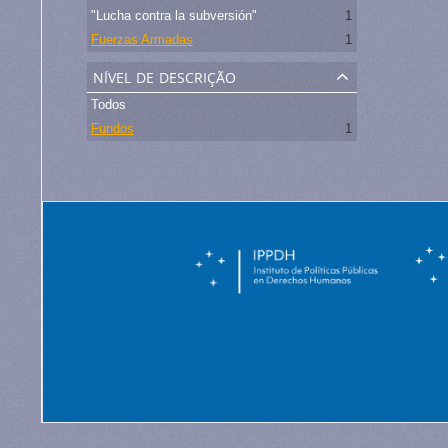
"Lucha contra la subversión"
1
Fuerzas Armadas
1
nível de descrição
Todos
Fundos
1