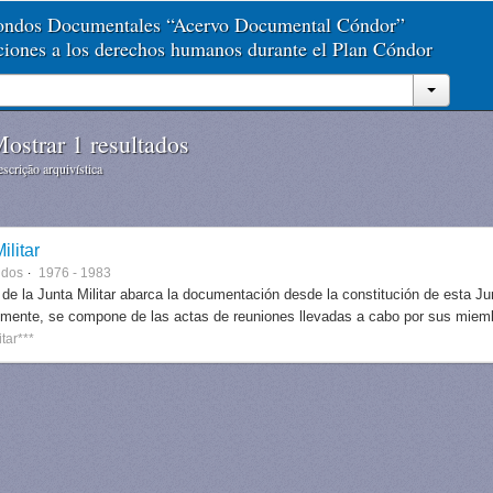
Fondos Documentales “Acervo Documental Cóndor”
aciones a los derechos humanos durante el Plan Cóndor
ostrar 1 resultados
scrição arquivística
ilitar
ndos
1976 - 1983
 de la Junta Militar abarca la documentación desde la constitución de esta J
lmente, se compone de las actas de reuniones llevadas a cabo por sus miem
itar***