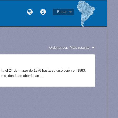
Entrar
Ordenar por:
Mais recente
unta el 24 de marzo de 1976 hasta su disolución en 1983.
bros, donde se abordaban ...