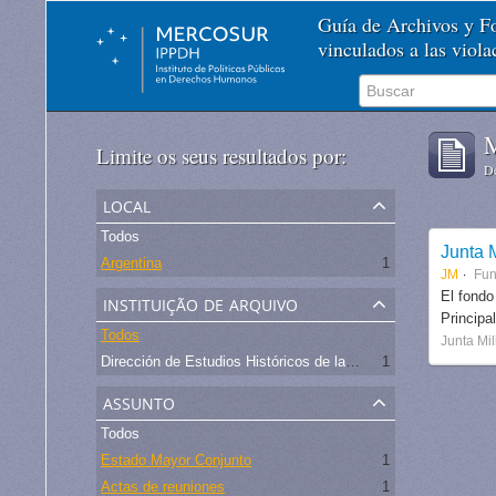
Guía de Archivos y 
vinculados a las viol
M
Limite os seus resultados por:
De
local
Todos
Junta M
Argentina
1
JM
Fu
instituição de arquivo
El fondo
Principa
Todos
Junta Mil
Dirección de Estudios Históricos de la Fuerza Aérea
1
assunto
Todos
Estado Mayor Conjunto
1
Actas de reuniones
1