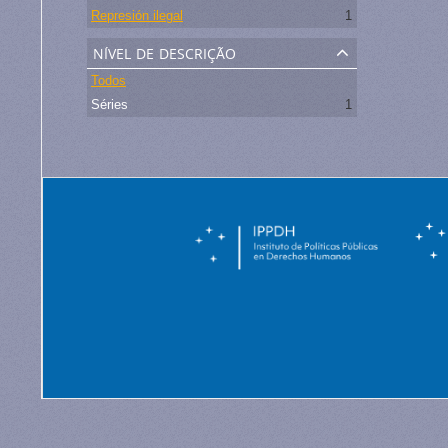
Represión ilegal
1
nível de descrição
Todos
Séries
1