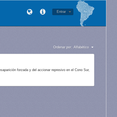
Entrar
Ordenar por:
Alfabético
aparición forzada y del accionar represivo en el Cono Sur,