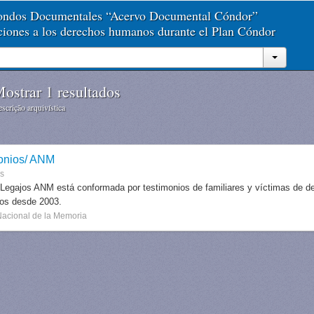
Fondos Documentales “Acervo Documental Cóndor”
aciones a los derechos humanos durante el Plan Cóndor
ostrar 1 resultados
scrição arquivística
onios/ ANM
es
 Legajos ANM está conformada por testimonios de familiares y víctimas de des
dos desde 2003.
Nacional de la Memoria