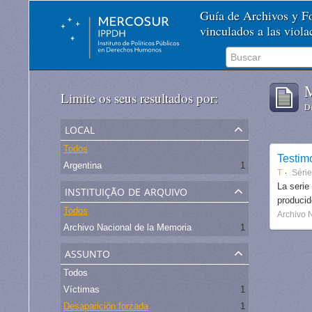
Guía de Archivos y 
vinculados a las viol
M
Limite os seus resultados por:
De
local
Todos
Testim
Argentina
1
T
Séri
instituição de arquivo
La serie
produci
Todos
Archivo 
Archivo Nacional de la Memoria
1
assunto
Todos
Víctimas
1
Desaparición forzada
1