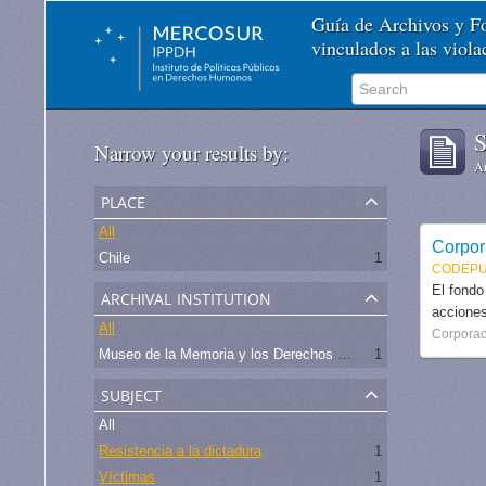
Guía de Archivos y 
vinculados a las viol
S
Narrow your results by:
Ar
place
All
Corpor
Chile
1
CODEPU
archival institution
El fondo
acciones
All
Corporac
Museo de la Memoria y los Derechos Humanos - Chile
1
subject
All
Resistencia a la dictadura
1
Víctimas
1