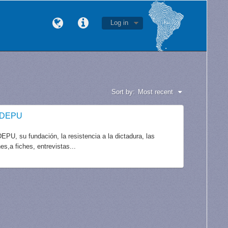
Log in
Sort by:
Most recent
CODEPU
PU, su fundación, la resistencia a la dictadura, las
es,a fiches, entrevistas...